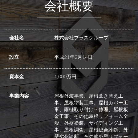
会社概要
会社名
株式会社プラスグループ
設立
平成21年2月14日
資本金
1,000万円
事業内容
屋根外装事業、屋根葺き替え工
事、屋根塗装工事、屋根カバー工
事、雨樋取り付け・修理、屋根板
金工事、その他屋根リフォーム全
般、外壁塗装、サイディング工
事、屋根調査、屋根総合診断、外
壁劣化診断、その他外壁リフォー